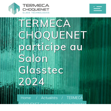
TERMECA
CHOQUENET
participe au
Salon
Glasstec
2024
Home
Actualités
TERMECA
CHOQUENET participe au Salon Glasstec
2024